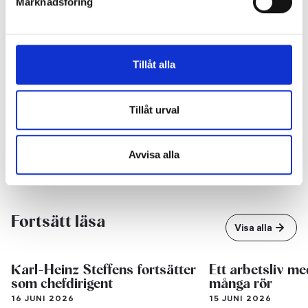
Marknadsföring
kul att gå på audition. Har du med dig någon vuxen, får
den personen vänta utanför så länge.
Anmälan via mail och ev frågor:
Tillåt alla
Maria Olofsson barn- och ungdomsproducent
+46 (0)11-21 85 40 +46 (0)73-620 53 48
Tillåt urval
maria.olofsson@norrkopingssymfoniorkester.se
Avvisa alla
Fortsätt läsa
Visa alla
Karl-Heinz Steffens fortsätter
Ett arbetsliv me
som chefdirigent
många rör
16 JUNI 2026
15 JUNI 2026