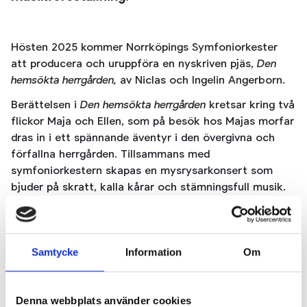
Hösten 2025 kommer Norrköpings Symfoniorkester
att producera och uruppföra en nyskriven pjäs,
Den
hemsökta herrgården,
av Niclas och Ingelin Angerborn.
Berättelsen i
Den hemsökta herrgården
kretsar kring två
flickor Maja och Ellen, som på besök hos Majas morfar
dras in i ett spännande äventyr i den övergivna och
förfallna herrgården. Tillsammans med
symfoniorkestern skapas en mysrysarkonsert som
bjuder på skratt, kalla kårar och stämningsfull musik.
Ingelin Angerborn är barnboksförfattaren som är känd
för sina omtyckta mysrysare. Hon har skrivit över
femton böcker i genren, som älskas av hennes
Samtycke
Information
Om
hängivna läsare. Flera böcker har spelats som
teaterföreställningar och filmen RUM 213 bygger på
hennes bok med samma namn. Niclas Angerborn är
Denna webbplats använder cookies