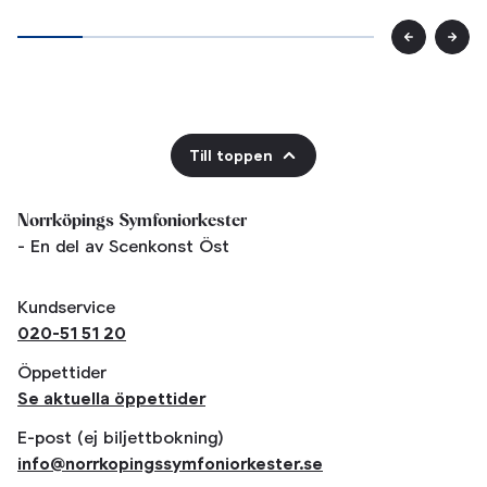
Till toppen
Norrköpings Symfoniorkester
- En del av Scenkonst Öst
Kundservice
020-51 51 20
Öppettider
Se aktuella öppettider
E-post (ej biljettbokning)
info@norrkopingssymfoniorkester.se