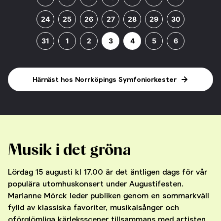
24
25
26
27
28
29
30
31
1
2
3
4
5
6
Härnäst hos Norrköpings Symfoniorkester
Musik i det gröna
Lördag 15 augusti kl 17.00 är det äntligen dags för vår
populära utomhuskonsert under Augustifesten.
Marianne Mörck leder publiken genom en sommarkväll
fylld av klassiska favoriter, musikalsånger och
oförglömliga kärleksscener tillsammans med artisten