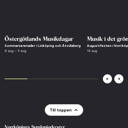
Östergötlands Musikdagar
Musik i det grö
Sommarserenader i Linköping och Åtvidaberg
Augustifesten i Norrköp
8 aug – 9 aug
15 aug
Till toppen
Norrköpings Symfoniorkester