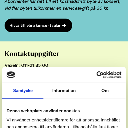
Abonnenter har rätt till ett kostnadsfritt byte av konsert,
vid fler byten tillkommer en serviceavgift på 30 kr.
Hitta till våra konsertsalar
Kontaktuppgifter
Växeln: 011-21 85 00
Scenkonst Öst AB
Norrköpings Symfoniorkester
Holmengatan 24
Samtycke
Information
Om
602 32 Norrköping
För allmänna frågor
Denna webbplats använder cookies
info@norrkopingssymfoniorkester.se
Vi använder enhetsidentifierare för att anpassa innehållet
Biljettfrågor
och annonserna till användarna, tillhandahålla funktioner