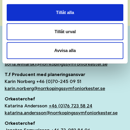
Visselblåsning
Tillåt alla
Information om visselblåsning
Tillåt urval
Kontakt orkesteravdelningen
Konstnärlig chef
Avvisa alla
Sofia Winiarski +46 70-349 06 10
sofia.winiarski@norrkopingssymfoniorkester.se
T.f Producent med planeringsansvar
Karin Norberg +46 (0)70-245 09 51
karin.norberg@norrkopingssymfoniorkester.se
Orkesterchef
Katarina Andersson
+46 (0)76 723 58 24
katarina.andersson@norrkopingssymfoniorkester.se
Orkesterchef