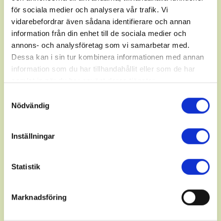
för sociala medier och analysera vår trafik. Vi
infobiljett@scenkonstost.se
vidarebefordrar även sådana identifierare och annan
Du kan inte boka biljetter via mejl
information från din enhet till de sociala medier och
annons- och analysföretag som vi samarbetar med.
Fakturauppgifter
Dessa kan i sin tur kombinera informationen med annan
information som du har tillhandahållit eller som de har
Scenkonst Öst AB
samlat in när du har använt deras tjänster.
Box 2287
Samtyckesval
600 02 Norrköping
Du kan när som helst ändra ditt val. För att återkalla eller
Nödvändig
För E-fakturor gäller:
ändra ditt samtycke klickar du på den runda symbolen
GLN-kod 7365590154544
längst ned till höger på webbplatsen.
Inställningar
Peppol-ID 0007:559015-4547
För pdf-fakturor gäller:
Statistik
pdf.faktura@scenkonstost.se
Praktikförfrågningar
Marknadsföring
info@norrkopingssymfoniorkester.se