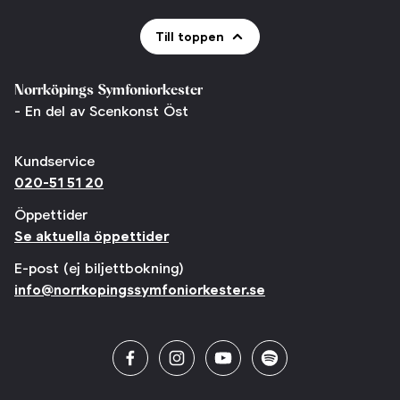
Till toppen
Norrköpings Symfoniorkester
- En del av Scenkonst Öst
Kundservice
020-51 51 20
Öppettider
Se aktuella öppettider
E-post (ej biljettbokning)
info@norrkopingssymfoniorkester.se