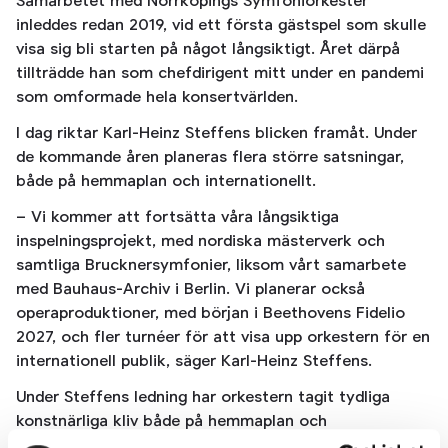
Samarbetet med Norrköpings Symfoniorkester
inleddes redan 2019, vid ett första gästspel som skulle
visa sig bli starten på något långsiktigt. Året därpå
tillträdde han som chefdirigent mitt under en pandemi
som omformade hela konsertvärlden.
I dag riktar Karl-Heinz Steffens blicken framåt. Under
de kommande åren planeras flera större satsningar,
både på hemmaplan och internationellt.
– Vi kommer att fortsätta våra långsiktiga
inspelningsprojekt, med nordiska mästerverk och
samtliga Brucknersymfonier, liksom vårt samarbete
med Bauhaus-Archiv i Berlin. Vi planerar också
operaproduktioner, med början i Beethovens Fidelio
2027, och fler turnéer för att visa upp orkestern för en
internationell publik, säger Karl-Heinz Steffens.
Under Steffens ledning har orkestern tagit tydliga
konstnärliga kliv både på hemmaplan och
internationellt. Sommaren 2024 genomfördes en