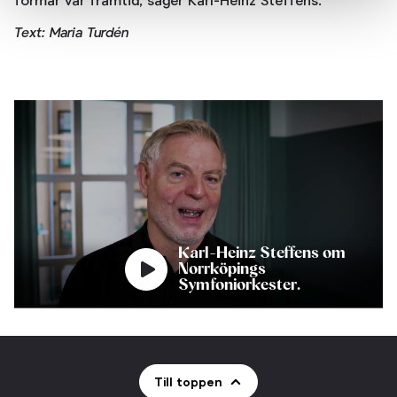
formar vår framtid, säger Karl-Heinz Steffens.
Text: Maria Turdén
Karl-Heinz Steffens om
Norrköpings
Symfoniorkester.
Till toppen