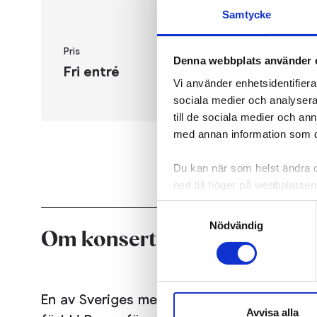
Norrköping
Samtycke
Pris
Denna webbplats använder 
Fri entré
Vi använder enhetsidentifierar
sociala medier och analysera 
till de sociala medier och a
med annan information som du 
Du kan när som helst ändra di
ned till höger på webbplatsen
Samtyckesval
Nödvändig
Om konserten
En av Sveriges mest framgångsrika musikexp
Avvisa alla