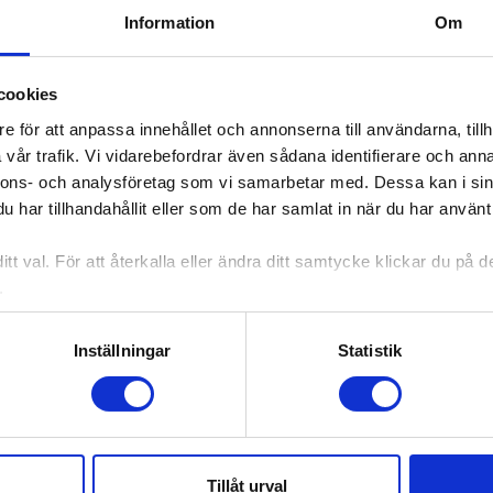
Information om kommande konserter sak
Information
Om
cookies
e för att anpassa innehållet och annonserna till användarna, tillh
vår trafik. Vi vidarebefordrar även sådana identifierare och anna
nnons- och analysföretag som vi samarbetar med. Dessa kan i sin
har tillhandahållit eller som de har samlat in när du har använt 
tt val. För att återkalla eller ändra ditt samtycke klickar du på
.
Inställningar
Statistik
orter någonsin hittar äntligen hem till Norrköpin
Tillåt urval