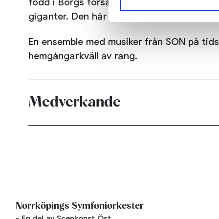
född i Borgs församling 1701, tillbringade s
giganter. Den här kvällen får vi bekanta os
En ensemble med musiker från SON på tidstr
hemgångarkväll av rang.
Medverkande
Norrköpings Symfoniorkester
- En del av Scenkonst Öst