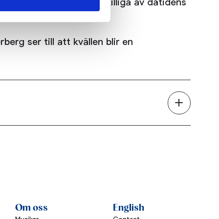
 I hans liv passerade åtskilliga av dåtidens
ns vänner.
g ser till att kvällen blir en
Om oss
English