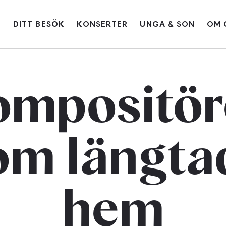
G
DITT BESÖK
KONSERTER
UNGA & SON
OM 
ompositör
längta
om
hem