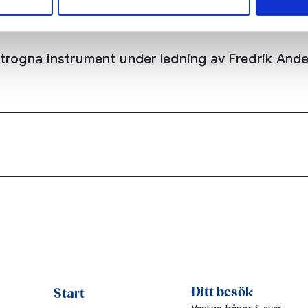
törre delen av sitt yrkesverksamma liv i Tyskland.
s med musik av såväl Agrell själv som flera av ha
ogna instrument under ledning av Fredrik Anderber
Ditt besök
Start