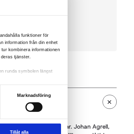
nas.
andahålla funktioner för
n information från din enhet
 tur kombinera informationen
deras tjänster.
 den runda symbolen längst
Marknadsföring
g efter över trehundra år. Johan Agrell,
Tillåt alla