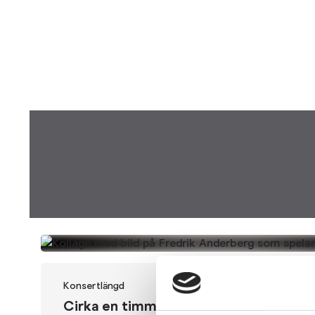
Konsertlängd
Plats
Cirka en timme
Hedvig Kyrka,