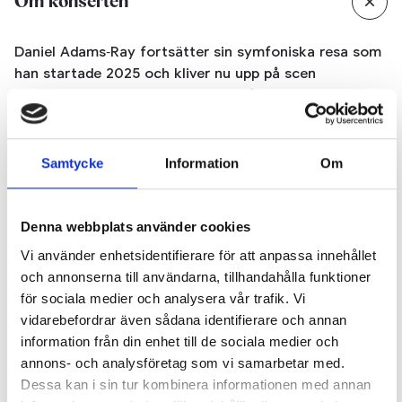
Om konserten
Daniel Adams‑Ray fortsätter sin symfoniska resa som
han startade 2025 och kliver nu upp på scen
tillsammans med Norrköpings Symfoniorkester och ett
femmannaband. Konserten rymmer musik ur hela hans
karriär, från de tidiga åren till det senaste materialet,
i ett format där låtarna får nya perspektiv i mötet
Samtycke
Information
Om
med symfoniorkesterns klang.
Daniel Adams‑Ray har en särställning på den svenska
Denna webbplats använder cookies
musikscenen. Han slog igenom 2004 med Snook och
Vi använder enhetsidentifierare för att anpassa innehållet
debuterade som soloartist 2019 med albumet Svart,
och annonserna till användarna, tillhandahålla funktioner
vitt och allt däremellan. Sedan dess har han rört sig
för sociala medier och analysera vår trafik. Vi
fritt mellan genrer som hiphop, pop, soul, elektronisk
vidarebefordrar även sådana identifierare och annan
musik och svensk visa, med texter där det personliga
information från din enhet till de sociala medier och
ofta möter det politiska.
annons- och analysföretag som vi samarbetar med.
År 2025 släpptes hans femte soloalbum
Pandemi,
Dessa kan i sin tur kombinera informationen med annan
Palestina & Heartache
, där samtid, hjärtesorg och