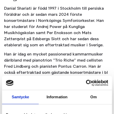
Danial Shariati är född 1997 i Stockholm till persiska
föräldrar och är sedan mars 2024 förste
konsertmästare i Norrköpings Symfoniorkester. Han
har studerat för Andrej Power på Kungliga
Musikhögskolan samt Per Enoksson och Mats
Zetterqvist på Edsbergs Slott och har sedan dess
etablerat sig som en eftertraktad musiker i Sverige.
Han är idag en mycket passionerad kammarmusiker
däribland med pianotrion ”Trio Riche” med cellisten
Fred Lindberg och pianisten Pontus Carron. Han är
också eftertraktad som gästande konsertmästare i bl
a Norrlandsoperan och Göteborgs Symfoniker. Som
solist har han framfört Tjajkovskijs Violinkonsert
tillsammans med Norrköpings Symfoniorkester och
Kurt Weills Violinkonsert med Östgötamusiken.
Samtycke
Information
Om