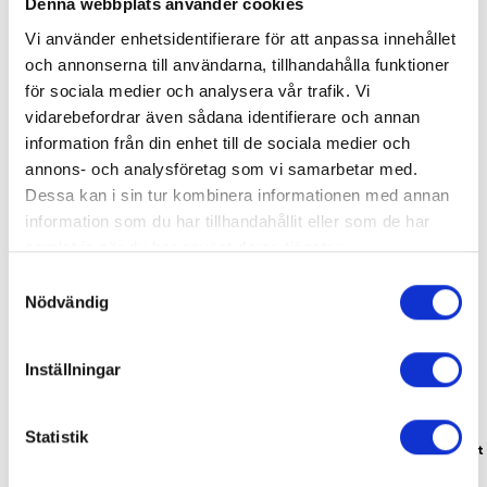
Denna webbplats använder cookies
Konserter
Vi använder enhetsidentifierare för att anpassa innehållet
Visa alla
och annonserna till användarna, tillhandahålla funktioner
för sociala medier och analysera vår trafik. Vi
vidarebefordrar även sådana identifierare och annan
information från din enhet till de sociala medier och
annons- och analysföretag som vi samarbetar med.
Dessa kan i sin tur kombinera informationen med annan
information som du har tillhandahållit eller som de har
samlat in när du har använt deras tjänster.
Samtyckesval
Du kan när som helst ändra ditt val. För att återkalla eller
Nödvändig
ändra ditt samtycke klickar du på den runda symbolen
längst ned till höger på webbplatsen.
Inställningar
Från mörker till ljus
Musethica
Statistik
18.00 hos oss
18.00 hos oss – Mozart
klarinettkvintetter