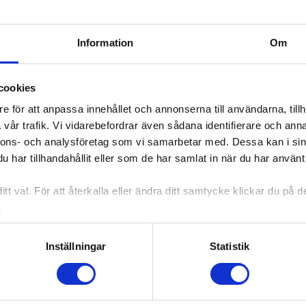
uari 2025.
15 Norrköpings kommuns kulturstipendium till Mo
Information
Om
insatser inom regionens kulturliv.
cookies
e för att anpassa innehållet och annonserna till användarna, tillh
vår trafik. Vi vidarebefordrar även sådana identifierare och anna
nnons- och analysföretag som vi samarbetar med. Dessa kan i sin
har tillhandahållit eller som de har samlat in när du har använt 
tt val. För att återkalla eller ändra ditt samtycke klickar du på
.
Inställningar
Statistik