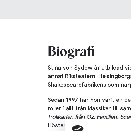
Biografi
Stina von Sydow är utbildad vi
annat Riksteatern, Helsingborg
Shakespearefabrikens sommarp
Sedan 1997 har hon varit en c
roller i allt från klassiker til
Trollkarlen från Oz
,
Familjen
,
Sce
Hösten 2024 medverkade hon 