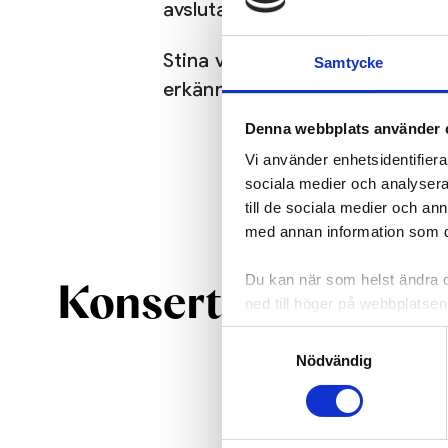
avslutade sin fasta tjänst i jan
Stina von Sydow tilldelades 20
Samtycke
erkännande för sina betydande 
Denna webbplats använder 
Vi använder enhetsidentifierar
sociala medier och analysera 
till de sociala medier och a
med annan information som du 
Du kan när som helst ändra di
Konserter
ned till höger på webbplatsen
Samtyckesval
Nödvändig