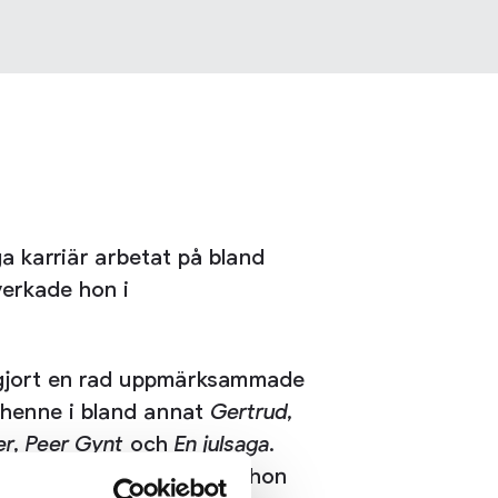
a karriär arbetat på bland
verkade hon i
n gjort en rad uppmärksammade
se henne i bland annat
Gertrud
,
er
,
Peer Gynt
och
En julsaga
.
tina tänker på Rom
innan hon