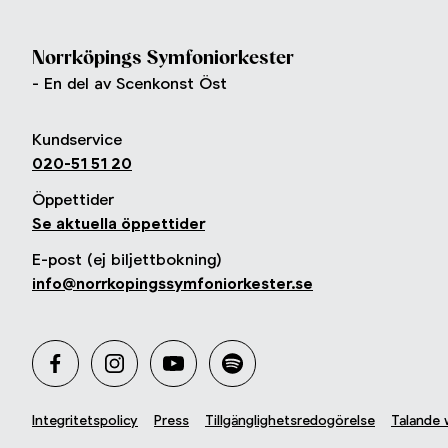
Norrköpings Symfoniorkester
- En del av Scenkonst Öst
Kundservice
020-51 51 20
Öppettider
Se aktuella öppettider
E-post (ej biljettbokning)
info@norrkopingssymfoniorkester.se
Integritetspolicy
Press
Tillgänglighetsredogörelse
Talande