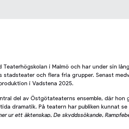
d Teaterhögskolan i Malmö och har under sin lång
s stadsteater och flera fria grupper. Senast med
roduktion i Vadstena 2025.
entral del av Östgötateaterns ensemble, där ho
l samtida dramatik. På teatern har publiken kunnat 
ner ur ett äktenskap
,
De skyddssökande
,
Rampfeb
i
Titus Andronicus
och gjorde även soppteatern
S