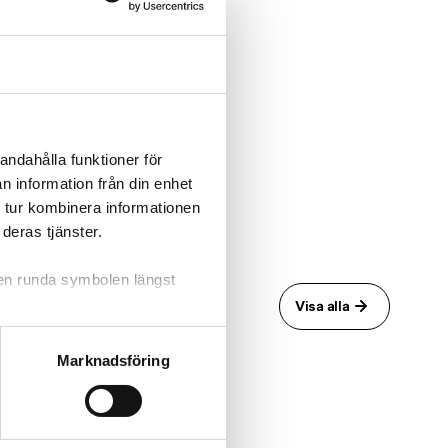
a Martinsons minne, ett
andahålla funktioner för
n information från din enhet
 tur kombinera informationen
deras tjänster.
 den runda symbolen längst
Visa alla
Marknadsföring