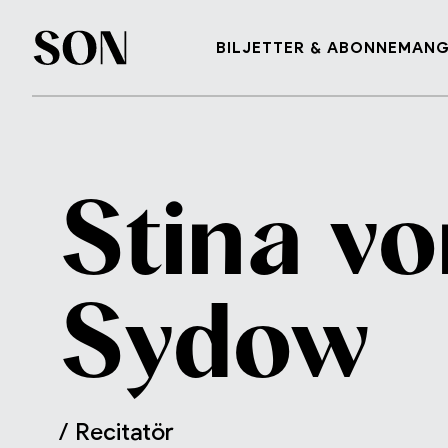
BILJETTER & ABONNEMAN
Stina
vo
Sydow
/ Recitatör