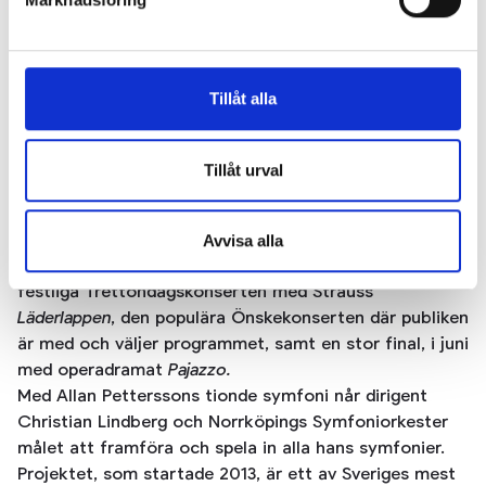
Jag vill så ett frö och väcka ett
musikaliskt intresse hos varenda unge
med de konserter, lekfulla besök och
Tillåt alla
samarbeten vi gör.
Tillåt urval
MARIA OLOFSSON, BARN OCH
UNGDOMSPRODUCENT
Avvisa alla
Säsongen rymmer också publiksuccéer som den
festliga Trettondagskonserten med Strauss
Läderlappen
, den populära Önskekonserten där publiken
är med och väljer programmet, samt en stor final, i juni
med operadramat
Pajazzo.
Med Allan Petterssons tionde symfoni når dirigent
Christian Lindberg och Norrköpings Symfoniorkester
målet att framföra och spela in alla hans symfonier.
Projektet, som startade 2013, är ett av Sveriges mest