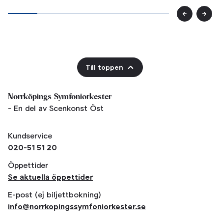
Till toppen
Norrköpings Symfoniorkester
- En del av Scenkonst Öst
Kundservice
020-51 51 20
Öppettider
Se aktuella öppettider
E-post (ej biljettbokning)
info@norrkopingssymfoniorkester.se