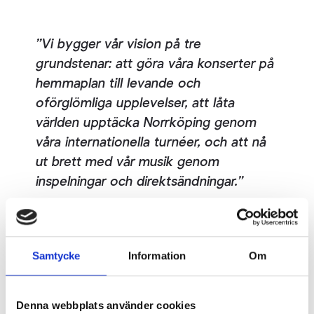
Vi bygger vår vision på tre
grundstenar: att göra våra konserter på
hemmaplan till levande och
oförglömliga upplevelser, att låta
världen upptäcka Norrköping genom
våra internationella turnéer, och att nå
ut brett med vår musik genom
inspelningar och direktsändningar.
KARL-HEINZ STEFFENS, CHEFDIRIGENT
Samtycke
Information
Om
Stjärnviolinisten Johan Dalene, från Norrköping,
kommer tillbaka till Norrköpings Symfoniorkester för
att framföra Brahm
s Violinkonsert,
mezzosopranen
Denna webbplats använder cookies