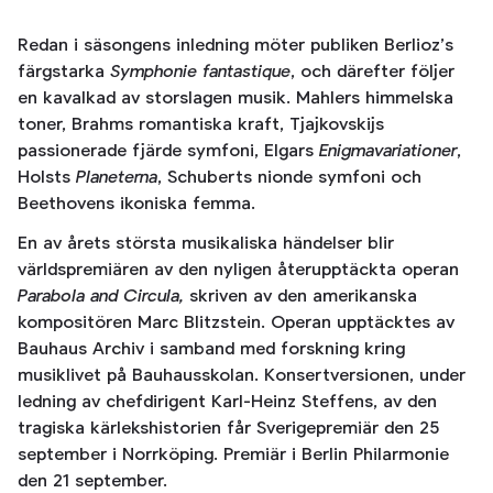
Redan i säsongens inledning möter publiken Berlioz’s
färgstarka
Symphonie fantastique
, och därefter följer
en kavalkad av storslagen musik. Mahlers himmelska
toner, Brahms romantiska kraft, Tjajkovskijs
passionerade fjärde symfoni, Elgars
Enigmavariationer
,
Holsts
Planeterna
, Schuberts nionde symfoni och
Beethovens ikoniska femma.
En av årets största musikaliska händelser blir
världspremiären av den nyligen återupptäckta operan
Parabola and Circula,
skriven av den amerikanska
kompositören Marc Blitzstein. Operan upptäcktes av
Bauhaus Archiv i samband med forskning kring
musiklivet på Bauhausskolan. Konsertversionen, under
ledning av chefdirigent Karl-Heinz Steffens, av den
tragiska kärlekshistorien får Sverigepremiär den 25
september i Norrköping. Premiär i Berlin Philarmonie
den 21 september.