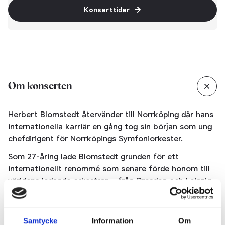
Konserttider
Om konserten
Herbert Blomstedt återvänder till Norrköping där hans
internationella karriär en gång tog sin början som ung
chefdirigent för Norrköpings Symfoniorkester.
Som 27-åring lade Blomstedt grunden för ett
internationellt renommé som senare förde honom till
världens ledande orkestrar – från Dresden och Leipzig
till San Francisco. Än idag, 98 år gammal, fortsätter
han att dirigera med samma skärpa och musikalitet.
Samtycke
Information
Om
Vid konserterna i mars leder han Brahms Symfoni nr 3