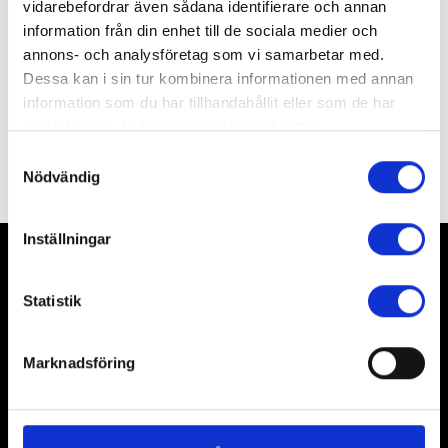
vidarebefordrar även sådana identifierare och annan
välkänd musik från både klassiska mästare, folkmusik
information från din enhet till de sociala medier och
och filmens värld. Kom och se och lyssna till
annons- och analysföretag som vi samarbetar med.
framtidens stjärnor!
Dessa kan i sin tur kombinera informationen med annan
information som du har tillhandahållit eller som de har
Nyfiken på Sportlovsorkestern?
samlat in när du har använt deras tjänster.
Läs mer här
Samtyckesval
Du kan när som helst ändra ditt val. För att återkalla eller
Nödvändig
ändra ditt samtycke klickar du på den runda symbolen
längst ned till höger på webbplatsen.
Inställningar
Fler konserter
Visa alla
Familjekonsert, Fri entré
Statistik
Marknadsföring