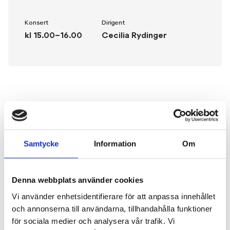
Konsert
Dirigent
kl 15.00–16.00
Cecilia Rydinger
Om konserten
Samtycke
Information
Om
På sportlovet bjuder vi in till en aktivitetsdag i
konserthuset med bland annat pyssel, möjlighet att
prova på instrument och konsert med
Denna webbplats använder cookies
Sportlovsorkestern. Musicerande ungdomar från hela
Vi använder enhetsidentifierare för att anpassa innehållet
länet samlas för att bilda årets orkester, där några av
och annonserna till användarna, tillhandahålla funktioner
SON:s musiker coachar deltagarna. Hårt
för sociala medier och analysera vår trafik. Vi
repetitionsarbete resulterar i härliga konserter med