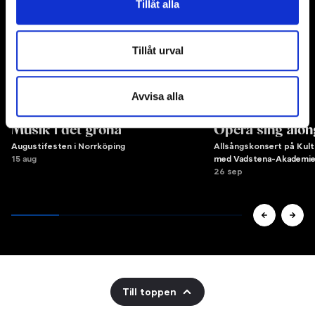
Tillåt alla
Tillåt urval
Avvisa alla
Musik i det gröna
Opera sing alon
Augustifesten i Norrköping
Allsångskonsert på Kult
15 aug
med Vadstena-Akademi
26 sep
Till toppen