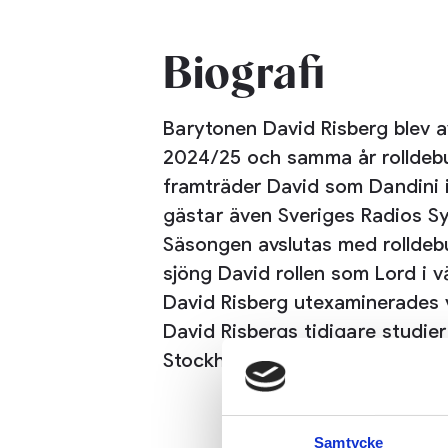
Biografi
Barytonen David Risberg blev a
2024/25 och samma år rolldebu
framträder David som Dandini 
gästar även Sveriges Radios Sy
Säsongen avslutas med rolldeb
sjöng David rollen som Lord i
David Risberg utexaminerades 
David Risbergs tidigare studie
Stockholm.
Samtycke