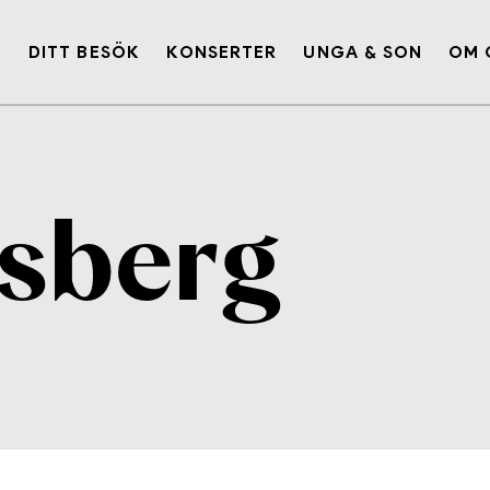
G
DITT BESÖK
KONSERTER
UNGA & SON
OM 
isberg