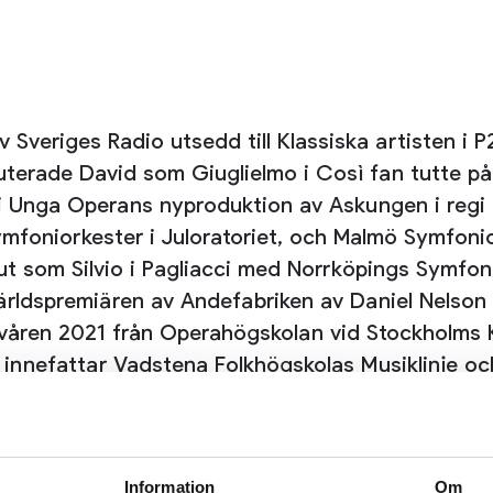
v Sveriges Radio utsedd till Klassiska artisten i
terade David som Giuglielmo i Così fan tutte 
i Unga Operans nyproduktion av Askungen i regi
mfoniorkester i Juloratoriet, och Malmö Symfonio
ut som Silvio i Pagliacci med Norrköpings Symf
 världspremiären av Andefabriken av Daniel Nelso
våren 2021 från Operahögskolan vid Stockholms 
r innefattar Vadstena Folkhögskolas Musiklinje o
Information
Om