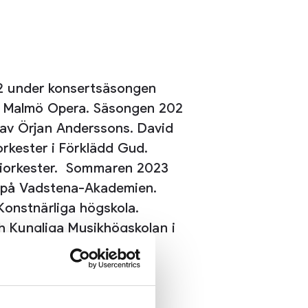
 P2 under konsertsäsongen
på Malmö Opera. Säsongen 202
 av Örjan Anderssons. David
rkester i Förklädd Gud.
oniorkester. Sommaren 2023
n på Vadstena-Akademien.
Konstnärliga högskola.
ch Kungliga Musikhögskolan i