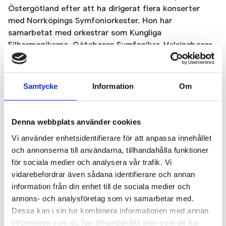
Östergötland efter att ha dirigerat flera konserter
med Norrköpings Symfoniorkester. Hon har
samarbetat med orkestrar som Kungliga
Filharmonikerna, Göteborgs Symfoniker, Helsingborgs
Symfoniorkester och Malmö Opera.
Gudrun Dahlkvist är född i Stockholm och utbildad
violinist vid Kungliga Musikhögskolan och
Samtycke
Information
Om
Conservatoire de Paris, innan hon fortsatte med
dirigentstudier i Sverige. Som frilansande violinist har
hon bland annat varit konsertmästare i Helsingborgs
Denna webbplats använder cookies
Symfoniorkester och regelbundet gästat Kungliga
Vi använder enhetsidentifierare för att anpassa innehållet
Filharmonikerna.
och annonserna till användarna, tillhandahålla funktioner
Hösten 2021 gjorde hon sin debut på Malmö Opera,
för sociala medier och analysera vår trafik. Vi
där hon dirigerade inför utsålt hus för första gången
vidarebefordrar även sådana identifierare och annan
sedan pandemin. Säsongen 2022/23 var hon
information från din enhet till de sociala medier och
mentordirigent vid Helsingborgs konserthus.
annons- och analysföretag som vi samarbetar med.
2019 tilldelades hon Musik i Linköpings
Dessa kan i sin tur kombinera informationen med annan
Crusellstipendium för unga lovande dirigenter, och
information som du har tillhandahållit eller som de har