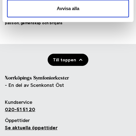
Avvisa alla
Jubileumskonsert
Med Unga Symfoniker Öst - fem år av
passion, gemenskap och briljans
Till toppen
Norrköpings Symfoniorkester
- En del av Scenkonst Öst
Kundservice
020-51 51 20
Öppettider
Se aktuella öppettider