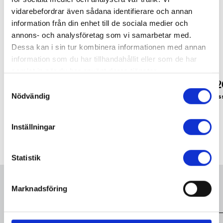
vidarebefordrar även sådana identifierare och annan
information från din enhet till de sociala medier och
annons- och analysföretag som vi samarbetar med.
Dessa kan i sin tur kombinera informationen med annan
information som du har tillhandahållit eller som de har
samlat in när du har använt deras tjänster.
Jubileums-konsert
Önskekonsert 
Samtyckesval
Du kan när som helst ändra ditt val. För att återkalla eller
Nödvändig
De Geergymnasiet Musik firar 40 år med
Artisterna Peter Johans
Norrköpings Symfoniorkester
är årets solister
ändra ditt samtycke klickar du på den runda symbolen
längst ned till höger på webbplatsen.
Inställningar
Statistik
Fler medarbetare
Marknadsföring
Visa alla