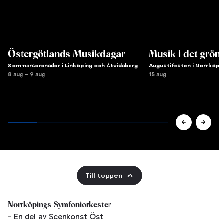
Östergötlands Musikdagar
Musik i det grö
Sommarserenader i Linköping och Åtvidaberg
Augustifesten i Norrköp
8 aug – 9 aug
15 aug
Till toppen
Norrköpings Symfoniorkester
- En del av Scenkonst Öst