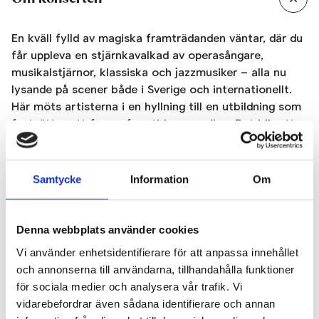
En kväll fylld av magiska framträdanden väntar, där du
får uppleva en stjärnkavalkad av operasångare,
musikalstjärnor, klassiska och jazzmusiker – alla nu
lysande på scener både i Sverige och internationellt.
Här möts artisterna i en hyllning till en utbildning som
fortsätter att forma framtidens musiker. Det blir ett
sprakande artistfyrverkeri när tidigare och nuvarande
elever samlas för att fira De Geergymnasiet Musik
som startade 1984.
Samtycke
Information
Om
Sångarna Camilla Tilling, Elin Rombo, Susanna Stern,
Denny Lekström, jazzsångerskan Elin Kathleen
Denna webbplats använder cookies
Melgarejo, violinisten Nicole Biegniewska,
trombonisten Karl Frisendahl och jazzgitarristen Anton
Vi använder enhetsidentifierare för att anpassa innehållet
Forsberg är några av alla artister som medverkar i
och annonserna till användarna, tillhandahålla funktioner
konserten.
för sociala medier och analysera vår trafik. Vi
vidarebefordrar även sådana identifierare och annan
I fyra decennier har Norrköping varit startskottet för