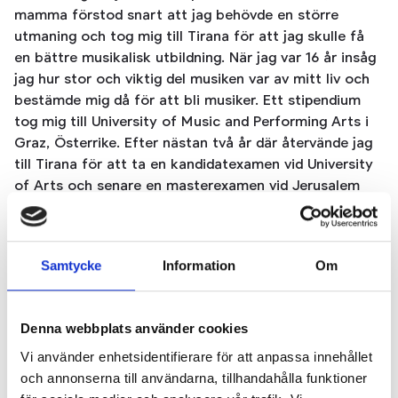
mamma förstod snart att jag behövde en större
utmaning och tog mig till Tirana för att jag skulle få
en bättre musikalisk utbildning. När jag var 16 år insåg
jag hur stor och viktig del musiken var av mitt liv och
bestämde mig då för att bli musiker. Ett stipendium
tog mig till University of Music and Performing Arts i
Graz, Österrike. Efter nästan två år där återvände jag
till Tirana för att ta en kandidatexamen vid University
of Arts och senare en masterexamen vid Jerusalem
Academy of Music and Dance i Israel.
Kan du minnas den första gången musiken verkligen
berörde dig på djupet?
Samtycke
Information
Om
Det är svårt att säga, men ett tydligt minne är från
min gymnasieexamen i Tirana. Jag spelade Tjajkovskijs
Denna webbplats använder cookies
violinkonsert och jag vet inte riktigt vad som hände,
men jag kände musiken så starkt inom mig samtidigt
Vi använder enhetsidentifierare för att anpassa innehållet
som de i publiken också var djupt berörda. Det var
och annonserna till användarna, tillhandahålla funktioner