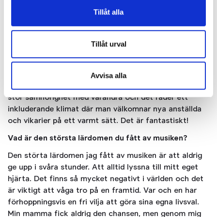
lagt ner och jag har sagt nej till många saker i livet för
Tillåt alla
att ha fokus på att nå dit jag vill. Jag är lycklig som är
omringad av min familj, vänner, fantastiska kollegor
och lärare som alla pushat mig på ett positivt sätt
Tillåt urval
hela tiden, även när det har varit tufft. Det finns inget
jag ångrar och alla uppoffringar har varit värt det,
särskilt nu när jag är en del av Norrköpings
Avvisa alla
Symfoniorkester med alla fina kollegor. Alla känner
stor samhörighet med varandra och det råder ett
inkluderande klimat där man välkomnar nya anställda
och vikarier på ett varmt sätt. Det är fantastiskt!
Vad är den största lärdomen du fått av musiken?
Den störta lärdomen jag fått av musiken är att aldrig
ge upp i svåra stunder. Att alltid lyssna till mitt eget
hjärta. Det finns så mycket negativt i världen och det
är viktigt att våga tro på en framtid. Var och en har
förhoppningsvis en fri vilja att göra sina egna livsval.
Min mamma fick aldrig den chansen, men genom mig