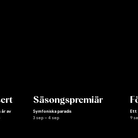
ert
Säsongspremiär
F
 år av
Symfoniska paradis
Ett
s
3 sep – 4 sep
9 s