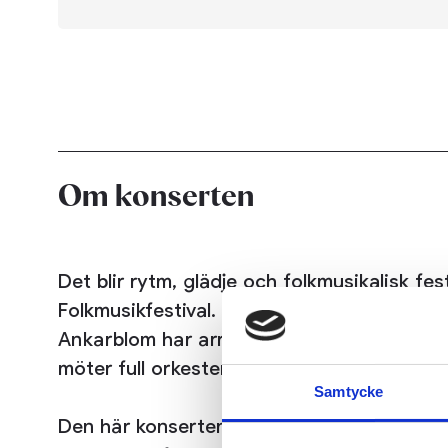
Om konserten
Det blir rytm, glädje och folkmusikalisk f
Folkmusikfestival. FAB är det 15 personer 
Ankarblom har arrangerat musiken för str
möter full orkesterklang. Det blir sväng, s
Samtycke
Den här konserten är en del av
Norrköpings