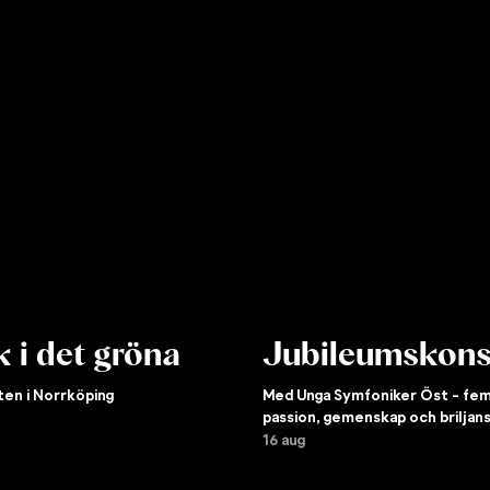
 i det gröna
Jubileumskons
ten i Norrköping
Med Unga Symfoniker Öst - fem
passion, gemenskap och briljan
16 aug