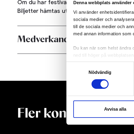
Om du har festivalbiljett kan du gå på kons
Denna webbplats använder 
Biljetter hämtas ut innan konserten i kas
Vi använder enhetsidentifierar
sociala medier och analysera 
till de sociala medier och a
med annan information som du 
Medverkande
Du kan när som helst ändra di
ned till höger på webbplatsen
Samtyckesval
Nödvändig
Avvisa alla
Fler konserter