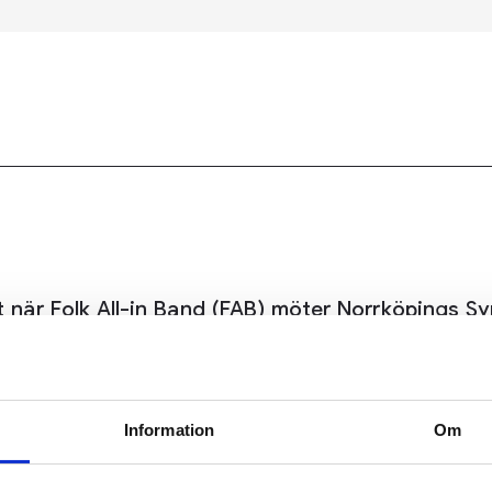
est när Folk All-in Band (FAB) möter Norrköpings 
starka bandet som gör skandinavisk folkmusik till
åkar, blås och rytmsektion, och står också bako
kratt, känsla – och fullt ös från första tonen. Va
Information
Om
 Folkmusikfestival.