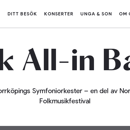
G
DITT BESÖK
KONSERTER
UNGA & SON
OM 
All-in
B
lk
rrköpings Symfoniorkester – en del av No
Folkmusikfestival