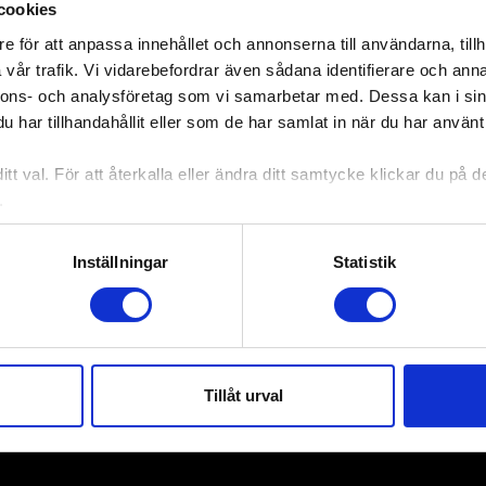
erten utan att köpa en extra biljett.
cookies
san på Louis De Geer konsert & kongress, Dalsgata
e för att anpassa innehållet och annonserna till användarna, tillh
vår trafik. Vi vidarebefordrar även sådana identifierare och anna
nnons- och analysföretag som vi samarbetar med. Dessa kan i sin
har tillhandahållit eller som de har samlat in när du har använt 
tt val. För att återkalla eller ändra ditt samtycke klickar du på
.
Inställningar
Statistik
Tillåt urval