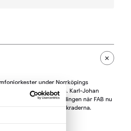
Symfoniorkester under Norrköpings
 en pulserande upplevelse. Karl-Johan
m den symfoniska förvandlingen när FAB nu
r beredd på att dansa i bänkraderna.