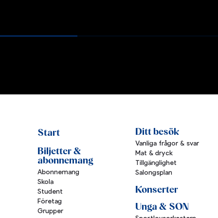
Ditt besök
Start
Vanliga frågor & svar
Biljetter &
Mat & dryck
abonnemang
Tillgänglighet
Abonnemang
Salongsplan
Skola
Konserter
Student
Företag
Unga & SON
Grupper