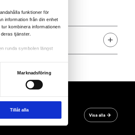
n 15.
andahålla funktioner för
n information från din enhet
 tur kombinera informationen
deras tjänster.
 den runda symbolen längst
Marknadsföring
Tillåt alla
Visa alla