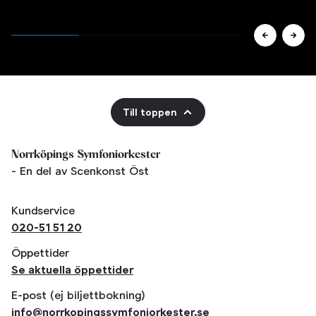
Till toppen
Norrköpings Symfoniorkester
- En del av Scenkonst Öst
Kundservice
020-51 51 20
Öppettider
Se aktuella öppettider
E-post (ej biljettbokning)
info@norrkopingssymfoniorkester.se