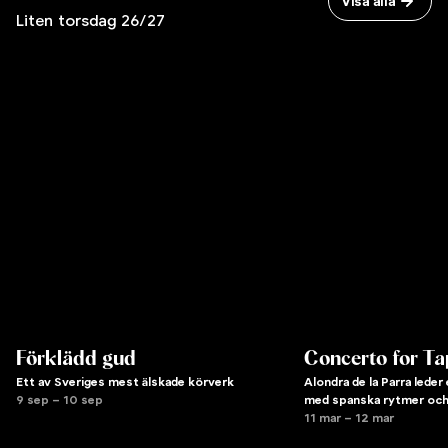
Visa alla
Liten torsdag 26/27
Förklädd gud
Concerto for Ta
Ett av Sveriges mest älskade körverk
Alondra de la Parra lede
9 sep – 10 sep
med spanska rytmer oc
11 mar – 12 mar