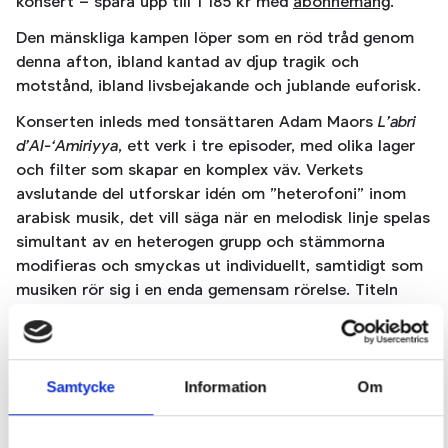
konsert – spara upp till 1 185 kr med
abonnemang
.
Den mänskliga kampen löper som en röd tråd genom
denna afton, ibland kantad av djup tragik och
motstånd, ibland livsbejakande och jublande euforisk.
Konserten inleds med tonsättaren Adam Maors
L’abri
d’Al-‘Amiriyya
, ett verk i tre episoder, med olika lager
och filter som skapar en komplex väv. Verkets
avslutande del utforskar idén om ”heterofoni” inom
arabisk musik, det vill säga när en melodisk linje spelas
simultant av en heterogen grupp och stämmorna
modifieras och smyckas ut individuellt, samtidigt som
musiken rör sig i en enda gemensam rörelse. Titeln
refererar till den tragiska händelsen under första
Gulfkriget i Irak, då en USA-ledd styrka bombade det
civila grannskapet Al-‘Amiriyya i Bagdad i tron att det
huserade en militär kommandocentral. Omkring 400
Samtycke
Information
Om
civila bagdadbor miste livet.
Därefter får vi lyssna till Max Bruchs
Violinkonsert
, ett