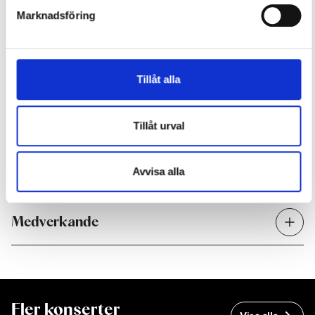
Max Bruch
Violinkonsert nr 1 (ca 23 min)
Marknadsföring
Paus 25 minuter
Dmitrij Sjostakovitj
Symfoni nr 11 ''År 1905' (ca 60 min)
Boka mat & pausmeny i De Geerhallen här
Tillåt alla
Slipp vänta i kö genom att förbeställa din mat (senast
kl 12 vardagen före konsert), för mer information se
Tillåt urval
Louis De Geer webbplats.
Avvisa alla
Läs mer om programmet
Medverkande
Fler konserter