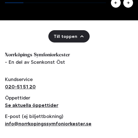
Till toppen
Norrköpings Symfoniorkester
- En del av Scenkonst Öst
Kundservice
020-51 51 20
Öppettider
Se aktuella öppettider
E-post (ej biljettbokning)
info@norrkopingssymfoniorkester.se