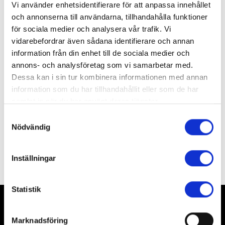
Vi använder enhetsidentifierare för att anpassa innehållet
Om konserten
och annonserna till användarna, tillhandahålla funktioner
för sociala medier och analysera vår trafik. Vi
Bo Lindes sällan spelade, men fina, violinkonsert
vidarebefordrar även sådana identifierare och annan
framförs av SONs violinist Paul Waltman och får
information från din enhet till de sociala medier och
sällskap av Alfvéns nationalromantiska skärgårdssaga.
annons- och analysföretag som vi samarbetar med.
Dessa kan i sin tur kombinera informationen med annan
Program
information som du har tillhandahållit eller som de har
LINDE Violinkonsert
samlat in när du har använt deras tjänster.
ALFVÉN En skärgårdssägen
Samtyckesval
Du kan när som helst ändra ditt val. För att återkalla eller
Nödvändig
ändra ditt samtycke klickar du på den runda symbolen
Medverkande
längst ned till höger på webbplatsen.
Inställningar
Statistik
Fler konserter
Visa alla
Marknadsföring