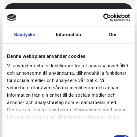
Konserttider
Samtycke
Information
Om
Denna webbplats använder cookies
Om konserten
Vi använder enhetsidentifierare för att anpassa innehållet
och annonserna till användarna, tillhandahålla funktioner
En mångsidig konsert med arabisk musik, där verk av
för sociala medier och analysera vår trafik. Vi
stjärnor från arabvärlden som Muhammad Abdel
vidarebefordrar även sådana identifierare och annan
Wahhab, Umm Kulthum, Fairouz, Attia Sharara, möter
information från din enhet till de sociala medier och
Rimskij-Korsakovs berömda
Shéhérazade
.
annons- och analysföretag som vi samarbetar med.
Mohamed Sharara, violinist i SON, har tidigare
Dessa kan i sin tur kombinera informationen med annan
experimenterat med att låta musik av Tjajkovskij möta
information som du har tillhandahållit eller som de har
arabiska toner. Denna gång är det Rimskij-Korsakovs
samlat in när du har använt deras tjänster.
Shéhérazade
som presenteras i en specialversion där
Samtyckesval