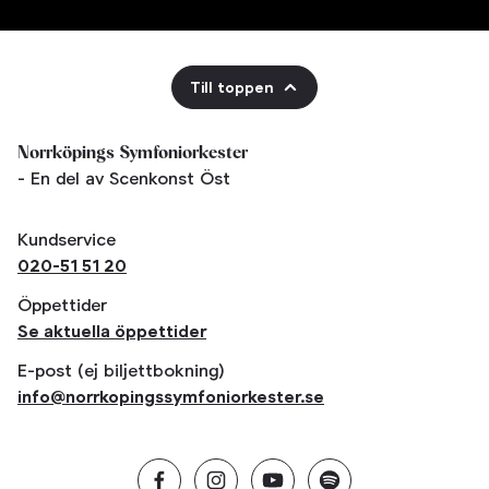
Till toppen
Norrköpings Symfoniorkester
- En del av Scenkonst Öst
Kundservice
020-51 51 20
Öppettider
Se aktuella öppettider
E-post (ej biljettbokning)
info@norrkopingssymfoniorkester.se