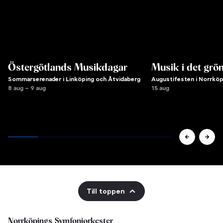
Östergötlands Musikdagar
Musik i det grö
Sommarserenader i Linköping och Åtvidaberg
Augustifesten i Norrköp
8 aug – 9 aug
15 aug
Till toppen
Norrköpings Symfoniorkester