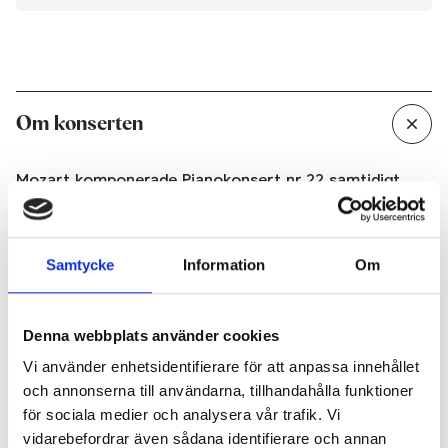
Om konserten
Mozart komponerade Pianokonsert nr 22 samtidigt
som han skrev Figaros bröllop, vilket också hörs i
verket. Störst prestige var att skriva opera, men
Mozart levde på sina pianokonserter. I denna införde
Samtycke
Information
Om
han för första gången en klarinett. Mozart obestridliga
kreativitet och melodiska gåva är fullständigt
närvarande, från orkestrering till den virtuosa
Denna webbplats använder cookies
solostämman som tas om hand av Roland Pöntinen, en
Vi använder enhetsidentifierare för att anpassa innehållet
av Sveriges främsta konsertpianister.
och annonserna till användarna, tillhandahålla funktioner
Allan Petterssons musik är målmedveten och
för sociala medier och analysera vår trafik. Vi
storslagen, han har själv beskrivet den vara ett slags
vidarebefordrar även sådana identifierare och annan