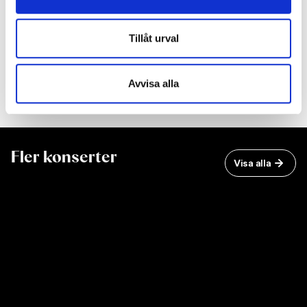
Till lördagskonserterna behöver förbokningen göras
senast torsdagen kl. 12.00.
Tillåt urval
Medverkande
Avvisa alla
Fler konserter
Visa alla